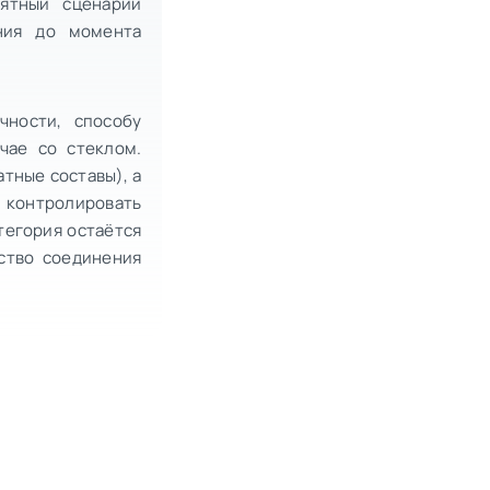
нятный сценарий
ния до момента
чности, способу
чае со стеклом.
тные составы), а
 контролировать
тегория остаётся
ество соединения