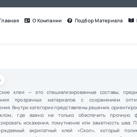
Главная
О Компании
Подбор Материалa
р
ские клеи — это специализированные составы, пред
вания прозрачных материалов с сохранением опти
ения. Внутри категории представлены решения, ориентиро
еклом, где важно не только обеспечить прочную 
зировать искажения, помутнение или заметность шва. 
ерждаемый акрилатный клей «Скол», который поли