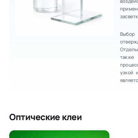
воздей
примен
засветк
Выбор 
отверж
Отдель
также 
процесс
узкой 
являет
Оптические клеи