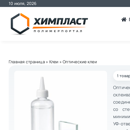
Skip
10 июля, 2026
to
content
Главная страница
»
Клеи
»
Оптические клеи
1 това
Оптиче
склеи
соедин
со ст
миними
УФ-отв