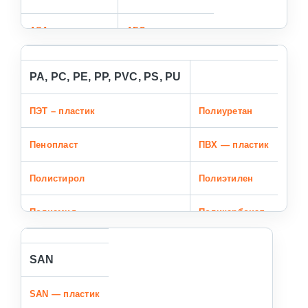
ASA – пластик
АБС – пластик
PA, PC, PE, PP, PVC, PS, PU
ПЭТ – пластик
Полиуретан
Пенопласт
ПВХ — пластик
Пoлистирол
Полиэтилeн
Полиамид
Поликарбонат
Полиметилметакрилат
Пoлипропилен
SAN
SAN — пластик