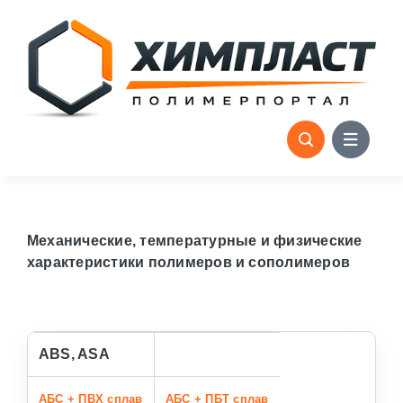
Skip
to
content
Механические, температурные и физические
характеристики полимеров и сополимеров
ABS, ASA
АБС + ПВХ сплав
АБС + ПБТ сплав