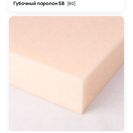
Губочный поролон SB
[80]