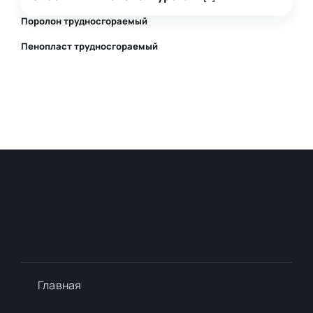
Поролон трудносгораемый
Пенопласт трудносгораемый
⛶
⛶
Главная