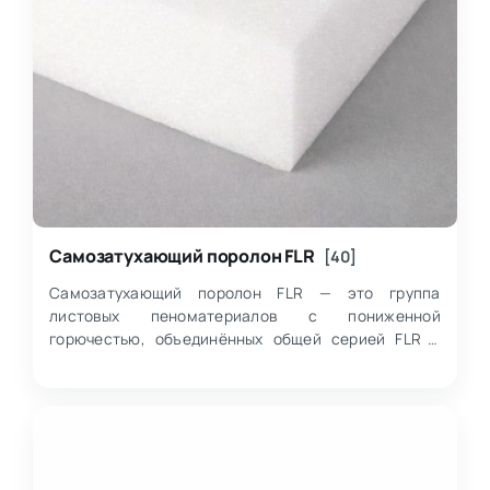
Самозатухающий поролон FLR
[40]
Самозатухающий поролон FLR — это группа
листовых пеноматериалов с пониженной
горючестью, объединённых общей серией FLR и
предназначенных для применения там, где важно
учитывать тр…