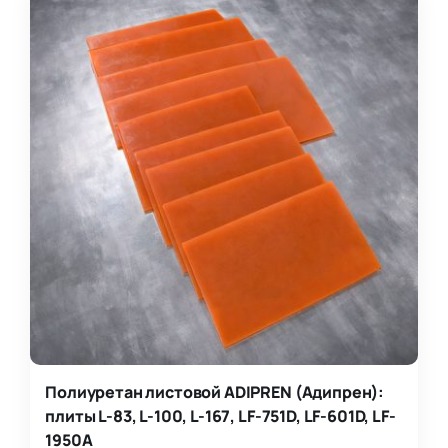
Полиуретан листовой ADIPREN (Адипрен):
плиты L-83, L-100, L-167, LF-751D, LF-601D, LF-
1950A