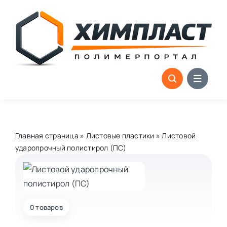
Skip
to
content
Главная страница
»
Листовые пластики
»
Листовой
ударопрочный полистирол (ПС)
0 товаров