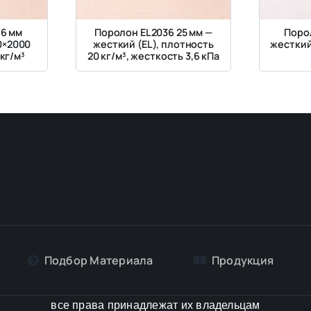
 6 мм
Поролон EL2036 25 мм —
Поро
0×2000
жесткий (EL), плотность
жесткий
кг/м³
20 кг/м³, жесткость 3,6 кПа
Подбор Материалa
Продукция
все права принадлежат их владельцам