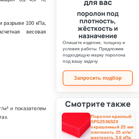
для вас
поролон под
плотность,
и разрыве 100 кПа,
жёсткость и
счетная весовая
назначение
Опишите изделие, толщину и
условия работы. Предложим
подходящую марку поролона
под вашу задачу.
Запросить подбор
Смотрите также
г/м³ и показателем
тах.
Поролон красный
SPG2536S20
окрашенный 25 мм
плотность 25 кг/м³
жесткость 3.6 кПа