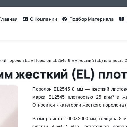
Главная
О Компании
Подбор Материалa
кий поролон EL
»
Поролон EL2545 8 мм жесткий (EL) плотность 25
м жесткий (EL) плот
Поролон EL2545 8 мм — жесткий листов
марки EL2545 плотностью 25 кг/м³ и же
Относится к категории жесткого поролона (
Размер листа: 1000×2000 мм, толщина 8 
сжатии 4,5±0,7 кПа, остаточная дефо