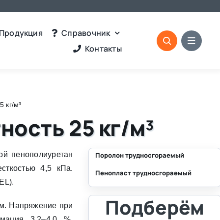
Продукция
Справочник
Контакты
 кг/м³
ность 25 кг/м³
ой пенополиуретан
Поролон трудносгораемый
сткостью 4,5 кПа.
Пенопласт трудносгораемый
⛶
EL).
⛶
Подберём
мм. Напряжение при
рмация 3,2–4,0 %,