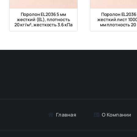
Поролон EL2036 5 мм
Поролон EL2036
жесткий (EL), плотность
жесткий лист 100
20 кг/м³, жесткость 3.6 кПа
мм плотность 20 
Главная
О Компании