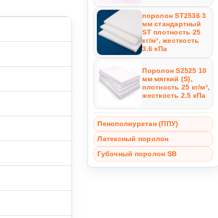
поролон ST2536 3
мм стандартный
ST плотность 25
кг/м³, жесткость
3.6 кПа
Поролон S2525 10
мм мягкий (S),
плотность 25 кг/м³,
жесткость 2.5 кПа
Пенополиуретан (ППУ)
Латексный поролон
Губочный поролон SB