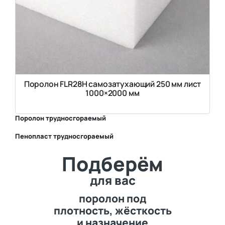
Поролон FLR28H самозатухающий 250 мм лист
1000×2000 мм
Поролон трудносгораемый
Пенопласт трудносгораемый
⛶
Подберём
⛶
для вас
поролон под
плотность, жёсткость
и назначение