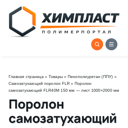
Skip
to
content
Главная страница
»
Товары
»
Пенополиуретан (ППУ)
»
Самозатухающий поролон FLR
»
Поролон
самозатухающий FLR40M 150 мм — лист 1000×2000 мм
Поролон
самозатухающий