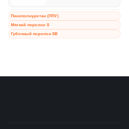
Пенополиуретан (ППУ)
Мягкий поролон S
Губочный поролон SB