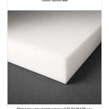
Поролон самозатухающий FLR40M 25 мм