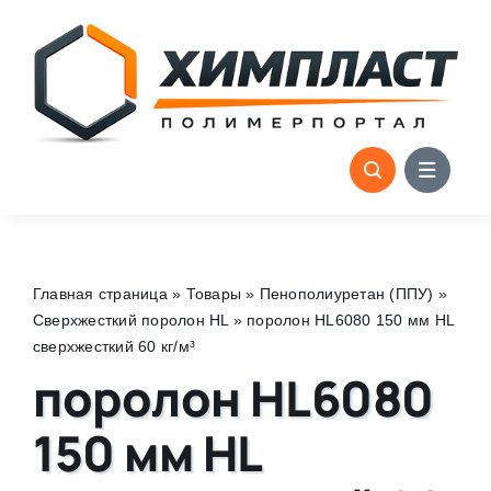
Skip
to
content
Главная страница
»
Товары
»
Пенополиуретан (ППУ)
»
Сверхжесткий поролон HL
»
поролон HL6080 150 мм HL
сверхжесткий 60 кг/м³
поролон HL6080
150 мм HL