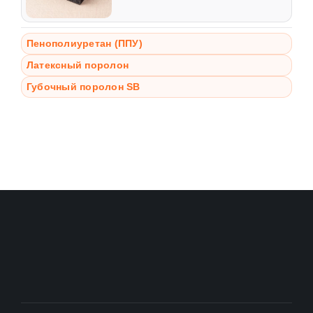
Пенополиуретан (ППУ)
Латексный поролон
Губочный поролон SB