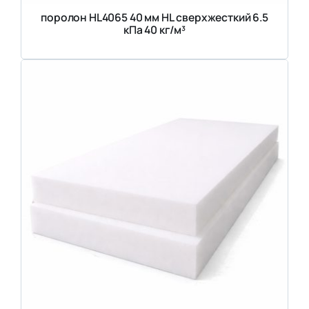
поролон HL4065 40 мм HL сверхжесткий 6.5
кПа 40 кг/м³