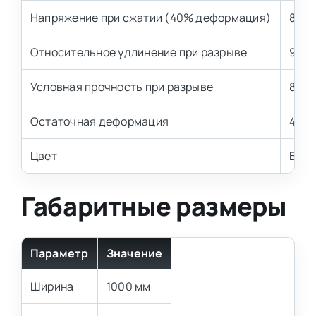
Напряжение при сжатии (40% деформация)
8,1±0
Относительное удлинение при разрыве
90 %
Условная прочность при разрыве
80 к
Остаточная деформация
4,5 
Цвет
Бел
Габаритные размеры
Параметр
Значение
Ширина
1000 мм