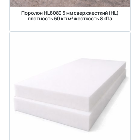
Поролон HL6080 5 мм сверхжесткий (HL)
плотность 60 кг/м³ жесткость 8 кПа