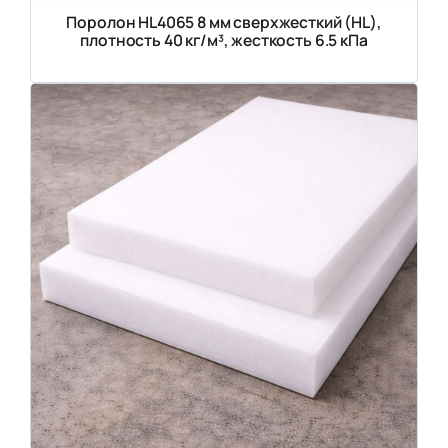
Поролон HL4065 8 мм сверхжесткий (HL),
плотность 40 кг/м³, жесткость 6.5 кПа