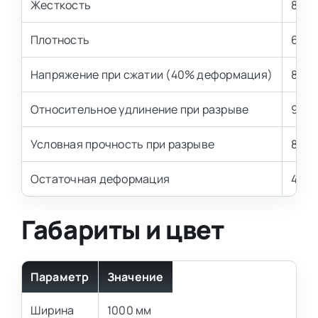
Жесткость
8 кП
Плотность
60 к
Напряжение при сжатии (40% деформация)
8,1±0
Относительное удлинение при разрыве
90 %
Условная прочность при разрыве
80 к
Остаточная деформация
4,5 
Габариты и цвет
Параметр
Значение
Ширина
1000 мм