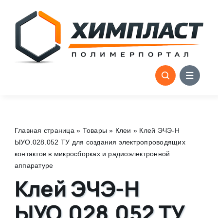
Skip
to
content
Главная страница
»
Товары
»
Клеи
»
Клей ЭЧЭ-Н
ЫУО.028.052 ТУ для создания электропроводящих
контактов в микросборках и радиоэлектронной
аппаратуре
Клей ЭЧЭ-Н
ЫУО.028.052 ТУ