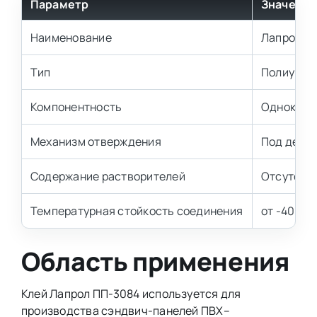
Параметр
Значени
Наименование
Лапрол П
Тип
Полиурет
Компонентность
Однокомп
Механизм отверждения
Под дейст
Содержание растворителей
Отсутств
Температурная стойкость соединения
от -40 до
Область применения
Клей Лапрол ПП-3084 используется для
производства сэндвич-панелей ПВХ–