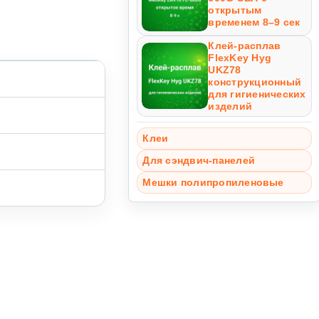
открытым
временем 8–9 сек
Клей-расплав
FlexKey Hyg
UKZ78
конструкционный
для гигиенических
изделий
Клеи
Для сэндвич-панелей
Мешки полипропиленовые