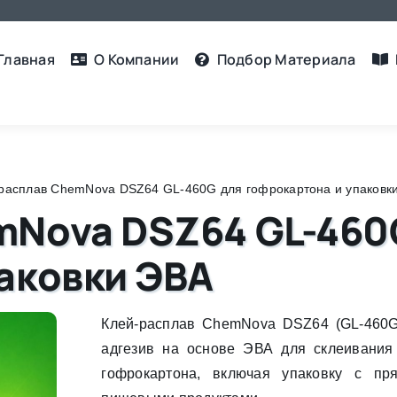
Главная
О Компании
Подбор Материалa
расплав ChemNova DSZ64 GL-460G для гофрокартона и упаковк
mNova DSZ64 GL-460
аковки ЭВА
Клей-расплав ChemNova DSZ64 (GL-460
адгезив на основе ЭВА для склеивания 
гофрокартона, включая упаковку с пр