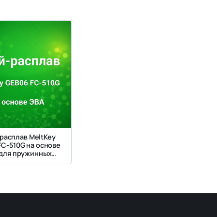
расплав MeltKey
FC-510G на основе
для пружинных
ков и фильтров