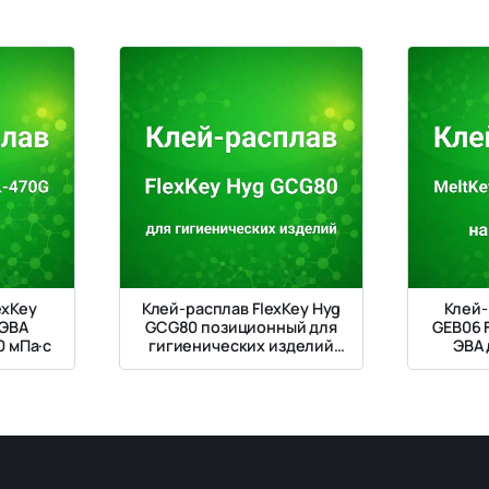
exKey
Клей-расплав FlexKey Hyg
Клей-
 ЭВА
GCG80 позиционный для
GEB06 
0 мПа·с
гигиенических изделий
ЭВА 
135–150 °C
бло