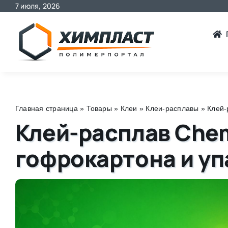
7 июля, 2026
Skip
to
content
Главная страница
»
Товары
»
Клеи
»
Клеи-расплавы
»
Клей-
Клей-расплав Che
гофрокартона и уп