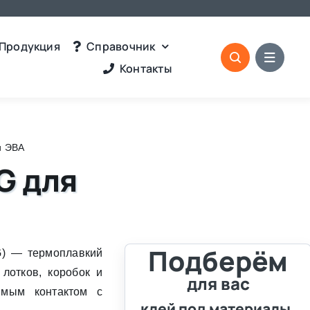
Продукция
Справочник
Контакты
и ЭВА
G для
Подберём
G) — термоплавкий
лотков, коробок и
для вас
ямым контактом с
клей под материалы,