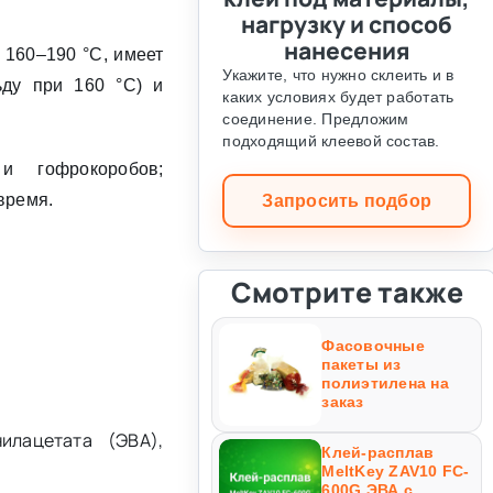
нагрузку и способ
нанесения
 160–190 °C, имеет
Укажите, что нужно склеить и в
ьду при 160 °C) и
каких условиях будет работать
соединение. Предложим
подходящий клеевой состав.
и гофрокоробов;
время.
Запросить подбор
Смотрите также
Фасовочные
пакеты из
полиэтилена на
заказ
илацетата (ЭВА),
Клей-расплав
MeltKey ZAV10 FC-
600G ЭВА с