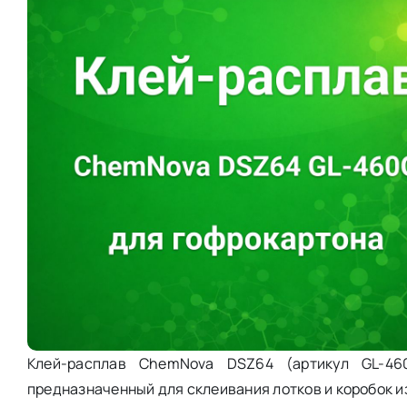
Клей-расплав ChemNova DSZ64 (артикул GL-46
предназначенный для склеивания лотков и коробок из