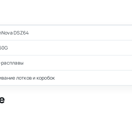
Nova DSZ64
60G
-расплавы
ивание лотков и коробок
е