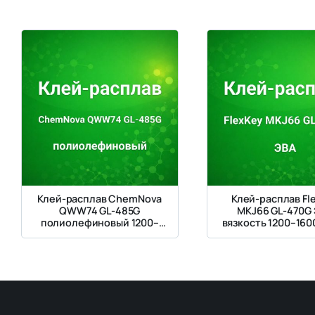
Клей-расплав ChemNova
Клей-расплав Fl
QWW74 GL-485G
MKJ66 GL-470G
полиолефиновый 1200–
вязкость 1200–160
1600 мПа·с для плотного
картона с покрытием