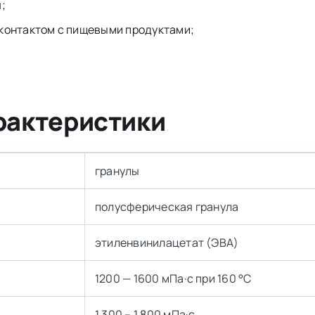
;
 контактом с пищевыми продуктами;
рактеристики
гранулы
полусферическая гранула
этиленвинилацетат (ЭВА)
1200 — 1600 мПа·с при 160 °C
1 300 – 1 800 мПа·с