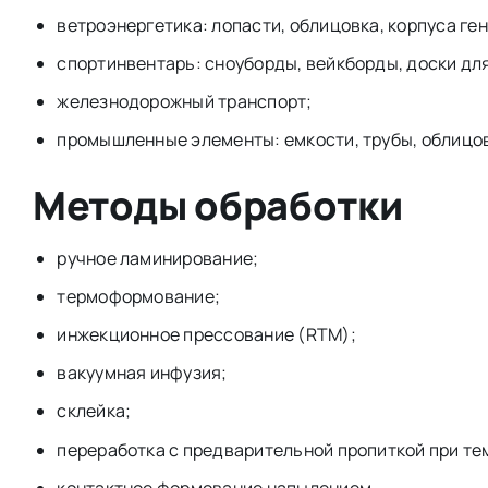
ветроэнергетика: лопасти, облицовка, корпуса ге
спортинвентарь: сноуборды, вейкборды, доски дл
железнодорожный транспорт;
промышленные элементы: емкости, трубы, облицо
Методы обработки
ручное ламинирование;
термоформование;
инжекционное прессование (RTM);
вакуумная инфузия;
склейка;
переработка с предварительной пропиткой при те
контактное формование напылением.