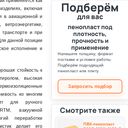
ми применяется как
Подберём
изделиях, включая
для вас
я в авиационной и
 ветроэнергетике,
пенопласт под
плотность,
 транспорте и при
прочность и
ля данной позиции
применение
ское исполнение и
Напишите толщину, формат
поставки и условия работы.
Подберём подходящий
рошая стойкость к
пенопласт или плиту.
тиролом, высокая
термоизоляционные
Запросить подбор
йчивость ко многим
ит для ручного
Смотрите также
 RTM, вакуумной
гий переработки
ПВХ-пенопласт
ристик делает его