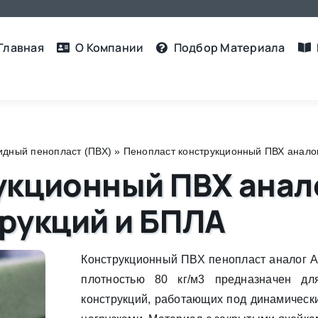
Главная
О Компании
Подбор Материалa
дный пенопласт (ПВХ)
»
Пенопласт конструкционный ПВХ аналог 
кционный ПВХ аналог
рукций и БПЛА
Конструкционный ПВХ пенопласт аналог A
плотностью 80 кг/м3 предназначен дл
конструкций, работающих под динамическ