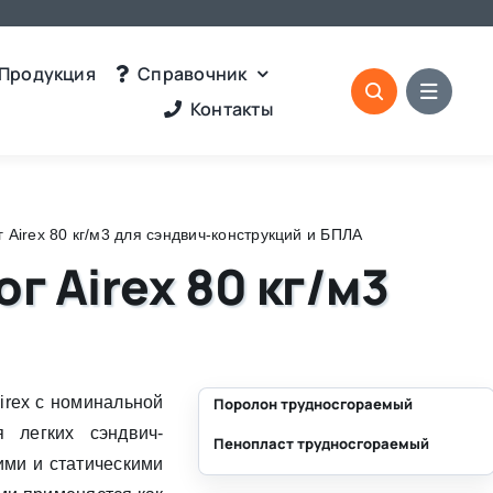
Продукция
Справочник
Контакты
Airex 80 кг/м3 для сэндвич-конструкций и БПЛА
 Airex 80 кг/м3
irex с номинальной
Поролон трудносгораемый
я легких сэндвич-
Пенопласт трудносгораемый
⛶
ими и статическими
⛶