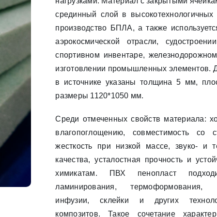
нагрузками. Материал с закрытыми ячейка
срединный слой в высокотехнологичных 
производство БПЛА, а также используетс
аэрокосмической отрасли, судостроении,
спортивном инвентаре, железнодорожном
изготовлении промышленных элементов. Д
в источнике указаны толщина 5 мм, пло
размеры 1120*1050 мм.
Среди отмеченных свойств материала: хо
влагопоглощению, совместимость со с
жесткость при низкой массе, звуко- и 
качества, усталостная прочность и усто
химикатам. ПВХ пенопласт подход
ламинирования, термоформования,
инфузии, склейки и других техноло
композитов. Такое сочетание характе