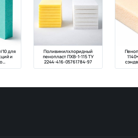
/10 для
Поливинилхлоридный
Пеноп
кций и
пенопласт ПХВ-1-115 ТУ
1140
о
2244-416-05761784-97
сэндв
а