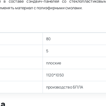
и в составе сэндвич-панелей со стеклопластиковы
рименять материал с полиэфирными смолами.
80
5
плоские
1120*1050
производство БПЛА
ла