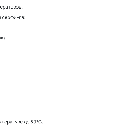
нераторов;
я серфинга;
вка.
мпературе до 80°C;