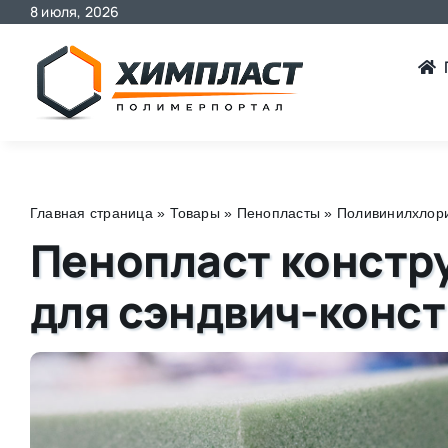
8 июля, 2026
Skip
to
content
Главная страница
»
Товары
»
Пенопласты
»
Поливинилхлори
Пенопласт констру
для сэндвич-конст