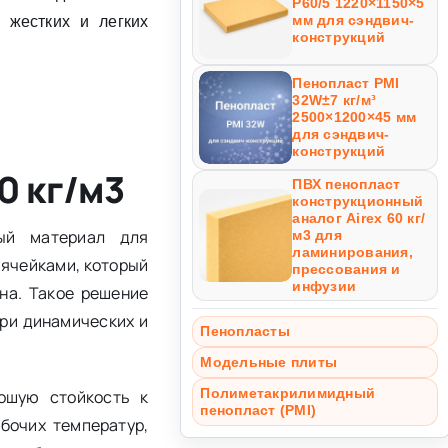
Р60/5 1220×1150×5
мм для сэндвич-
 жестких и легких
конструкций
Пенопласт PMI
32W±7 кг/м³
2500×1200×45 мм
для сэндвич-
конструкций
0 кг/м3
ПВХ пенопласт
конструкционный
аналог Airex 60 кг/
ый материал для
м3 для
ламинирования,
 ячейками, который
прессования и
инфузии
на. Такое решение
при динамических и
Пенопласты
Модельные плиты
Полиметакрилимидный
ошую стойкость к
пенопласт (PMI)
бочих температур,