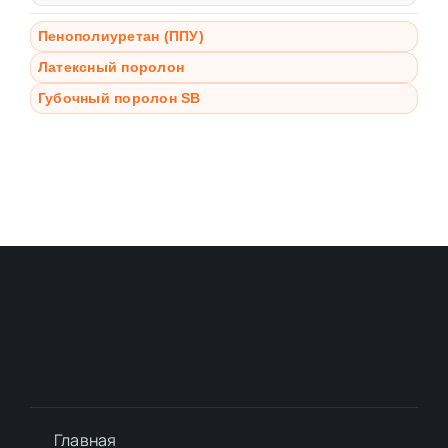
Пенополиуретан (ППУ)
Латексный поролон
Губочный поролон SB
Главная