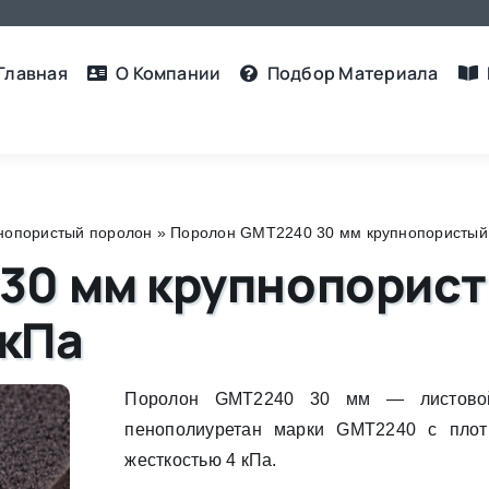
Главная
О Компании
Подбор Материалa
нопористый поролон
»
Поролон GMT2240 30 мм крупнопористый, п
30 мм крупнопорист
 кПа
Поролон GMT2240 30 мм — листовой
пенополиуретан марки GMT2240 с плот
жесткостью 4 кПа.