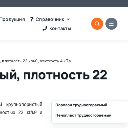
Продукция
Справочник
Контакты
лотность 22 кг/м³, жесткость 4 кПа
ый, плотность 22
 крупнопористый
Поролон трудносгораемый
ностью 22 кг/м³ и
Пенопласт трудносгораемый
⛶
⛶