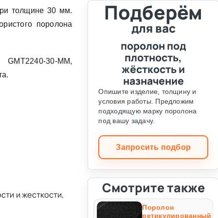
Подберём
ри толщине 30 мм.
ористого поролона
для вас
поролон под
плотность,
GMT2240-30-MM,
жёсткость и
та.
назначение
Опишите изделие, толщину и
условия работы. Предложим
подходящую марку поролона
под вашу задачу.
Запросить подбор
Смотрите также
сти и жесткости,
Поролон
ретикулированный