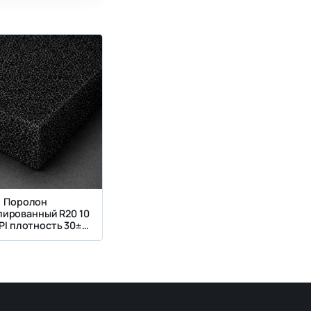
Поролон
лированный R20 10
PI плотность 30±3
кг/м3