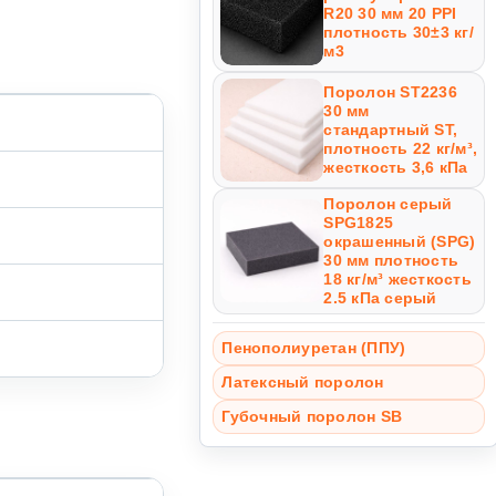
R20 30 мм 20 PPI
плотность 30±3 кг/
м3
Поролон ST2236
30 мм
стандартный ST,
плотность 22 кг/м³,
жесткость 3,6 кПа
Поролон серый
SPG1825
окрашенный (SPG)
30 мм плотность
18 кг/м³ жесткость
2.5 кПа серый
Пенополиуретан (ППУ)
Латексный поролон
Губочный поролон SB