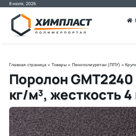
8 июля, 2026
Skip
to
content
Главная страница
»
Товары
»
Пенополиуретан (ППУ)
»
Круп
Поролон GMT2240 
кг/м³, жесткость 4