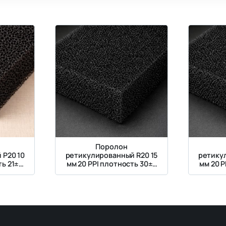
Поролон
 P20 10
ретикулированный R20 15
ретику
ть 21±2
мм 20 PPI плотность 30±3
мм 20 P
кг/м³