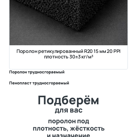
Поролон ретикулированный R20 15 мм 20 PPI
плотность 30±3 кг/м³
Поролон трудносгораемый
Пенопласт трудносгораемый
⛶
Подберём
⛶
для вас
поролон под
плотность, жёсткость
и назначение