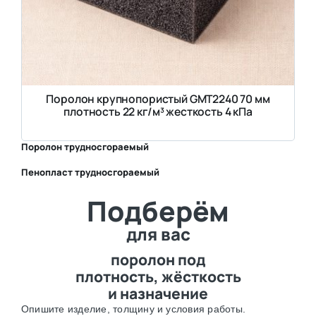
Поролон крупнопористый GMT2240 70 мм
плотность 22 кг/м³ жесткость 4 кПа
Поролон трудносгораемый
Пенопласт трудносгораемый
⛶
Подберём
⛶
для вас
поролон под
плотность, жёсткость
и назначение
Опишите изделие, толщину и условия работы.