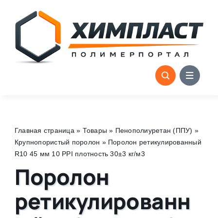
Skip
to
content
Главная страница
»
Товары
»
Пенополиуретан (ППУ)
»
Крупнопористый поролон
»
Поролон ретикулированный
R10 45 мм 10 PPI плотность 30±3 кг/м3
Поролон
ретикулированн