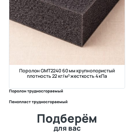
Поролон GMT2240 60 мм крупнопористый
плотность 22 кг/м³ жесткость 4 кПа
Поролон трудносгораемый
Пенопласт трудносгораемый
⛶
Подберём
⛶
для вас