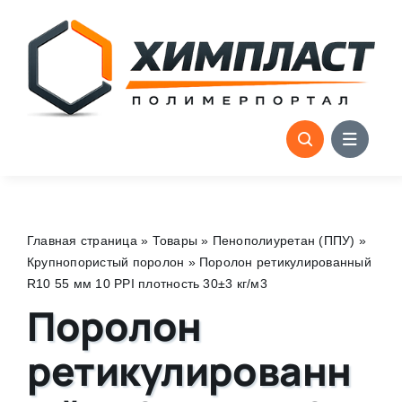
Skip
to
content
Главная страница
»
Товары
»
Пенополиуретан (ППУ)
»
Крупнопористый поролон
»
Поролон ретикулированный
R10 55 мм 10 PPI плотность 30±3 кг/м3
Поролон
ретикулированн