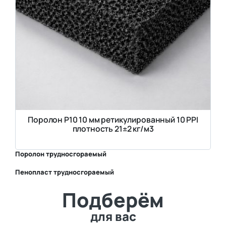
Поролон P10 10 мм ретикулированный 10 PPI
плотность 21±2 кг/м3
Поролон трудносгораемый
Пенопласт трудносгораемый
⛶
Подберём
⛶
для вас