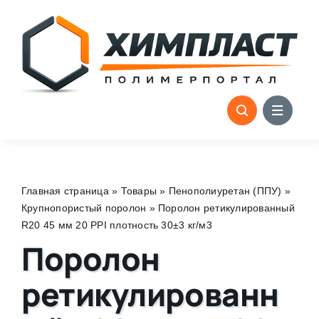
Skip
to
content
Главная страница
»
Товары
»
Пенополиуретан (ППУ)
»
Крупнопористый поролон
»
Поролон ретикулированный
R20 45 мм 20 PPI плотность 30±3 кг/м3
Поролон
ретикулированн