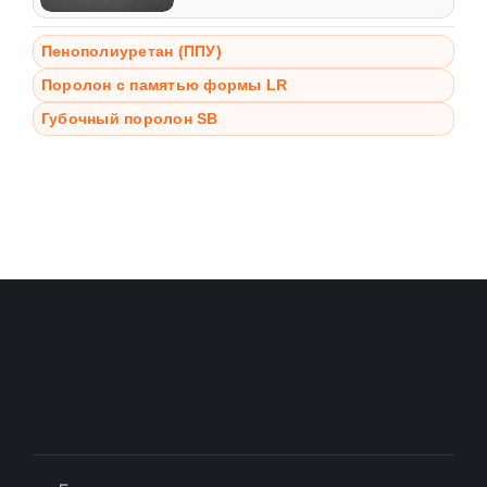
Пенополиуретан (ППУ)
Поролон с памятью формы LR
Губочный поролон SB