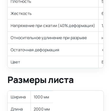
Плотность
50 к
Жесткость
6 кП
Напряжение при сжатии (40% деформация)
1,4-2
Относительное удлинение при разрыве
не м
Остаточная деформация
< 7,0
Цвет
Бел
Размеры листа
Ширина
1000 мм
Длина
2000 мм