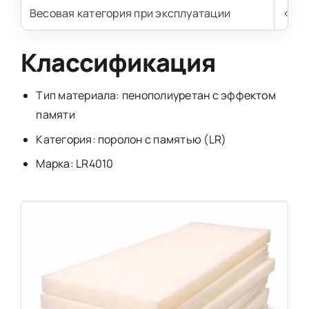
Весовая категория при эксплуатации
< 120
Классификация
Тип материала: пенополиуретан с эффектом
памяти
Категория: поролон с памятью (LR)
Марка: LR4010