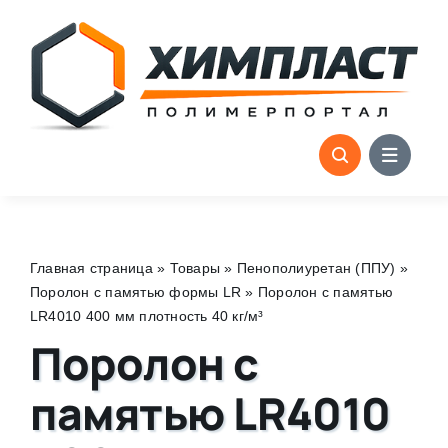
Skip
to
content
Главная страница
»
Товары
»
Пенополиуретан (ППУ)
»
Поролон с памятью формы LR
»
Поролон с памятью
LR4010 400 мм плотность 40 кг/м³
Поролон с
памятью LR4010