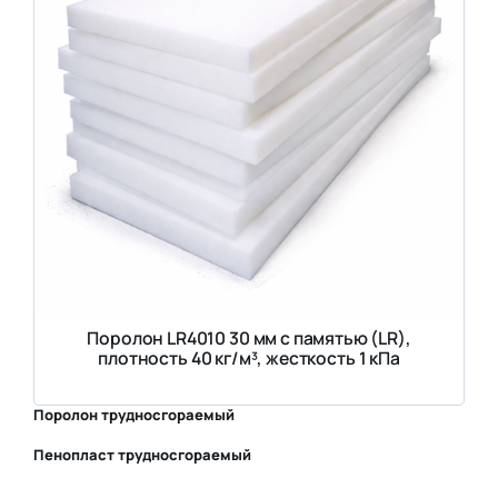
Поролон LR4010 30 мм с памятью (LR),
плотность 40 кг/м³, жесткость 1 кПа
Поролон трудносгораемый
Пенопласт трудносгораемый
⛶
⛶