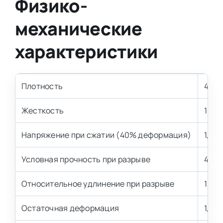
Физико-
механические
характеристики
Плотность
40 к
Жесткость
1 кП
Напряжение при сжатии (40% деформация)
1,0±
Условная прочность при разрыве
40 к
Относительное удлинение при разрыве
120 
Остаточная деформация
1,0-2