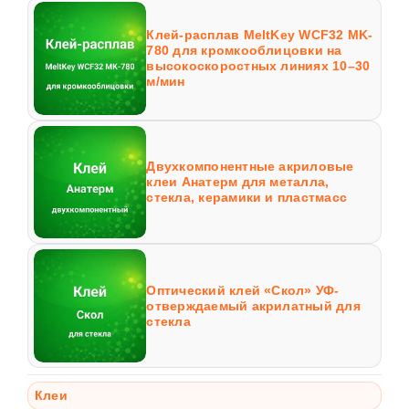
Клей-расплав MeltKey WCF32 MK-
780 для кромкооблицовки на
высокоскоростных линиях 10–30
м/мин
Двухкомпонентные акриловые
клеи Анатерм для металла,
стекла, керамики и пластмасс
Оптический клей «Скол» УФ-
отверждаемый акрилатный для
стекла
Клеи