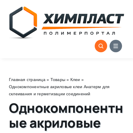
Skip
to
content
Главная страница
»
Товары
»
Клеи
»
Однокомпонентные акриловые клеи Анатерм для
склеивания и герметизации соединений
Однокомпонентн
ые акриловые