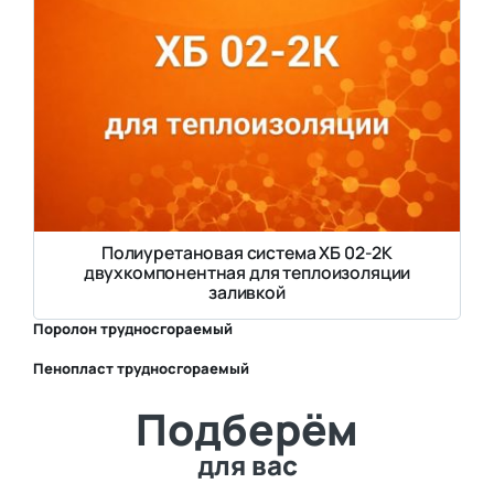
Полиуретановая система ХБ 02-2К
двухкомпонентная для теплоизоляции
заливкой
Поролон трудносгораемый
Пенопласт трудносгораемый
⛶
Подберём
⛶
для вас