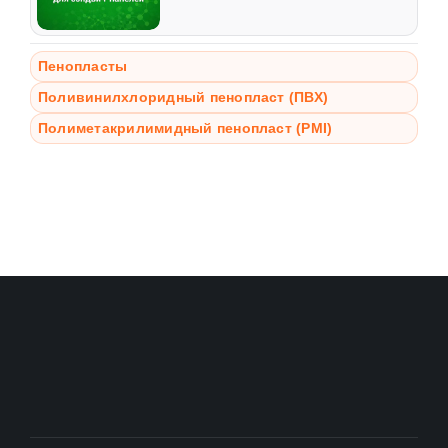
Пенопласты
Поливинилхлоридный пенопласт (ПВХ)
Полиметакрилимидный пенопласт (PMI)