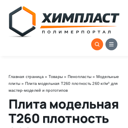
Skip
to
content
Главная страница
»
Товары
»
Пенопласты
»
Модельные
плиты
»
Плита модельная Т260 плотность 260 кг/м³ для
мастер-моделей и прототипов
Плита модельная
Т260 плотность