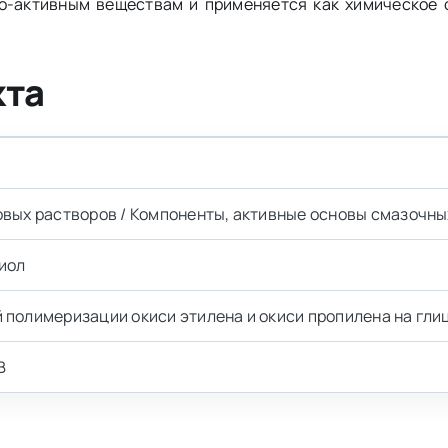
но-активным веществам и применяется как химическое 
кта
овых растворов / Компоненты, активные основы смазочны
иол
 полимеризации окиси этилена и окиси пропилена на гли
В