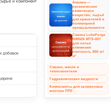
сырье и компонент
Анилин —
органическое
химическое
вещество, сырьё
для красителей и
полимерной
промышленности
Смазка LubeForge
NWN26 MTS-007
для литья
алюминия
плотность 900 кг/
х добавок
м³
Смазки, масла и
теплоносители
церине
Гидравлические жидкости
Компоненты для заливочных
жестких ППУ