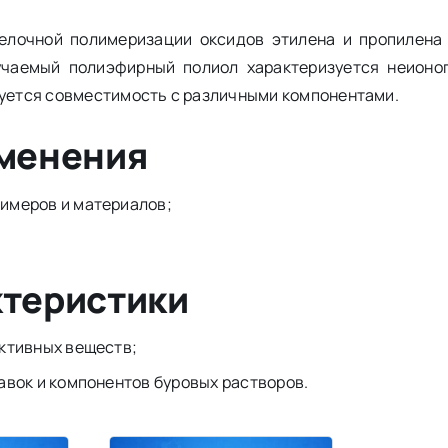
елочной полимеризации оксидов этилена и пропилена
учаемый полиэфирный полиол характеризуется неионо
буется совместимость с различными компонентами.
именения
имеров и материалов;
ктеристики
ктивных веществ;
авок и компонентов буровых растворов.