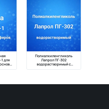
ная
Полиалкиленгликоль
-1 для
Лапрол ПГ-302
 основе
водорастворимый с
иров
температурой
помутнения ~50 °C