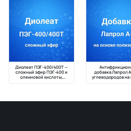
Диолеат ПЭГ-400/400Т —
Антифрикцион
сложный эфир ПЭГ-400 и
добавка Лапрол А
олеиновой кислоты,
углеводородов на
эмульгатор и смазочная
простых полиэф
основа