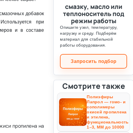
смазку, масло или
теплоноситель под
 смазочных добавок
режим работы
Используется при
Опишите узел, температуру,
меров и в составе
нагрузку и среду. Подберём
материал для стабильной
работы оборудования.
Запросить подбор
Смотрите также
Полиэфиры
Лапрол — гомо- и
сополимеры
окисей пропилена
и этилена,
функциональность
киси пропилена на
1–3, ММ до 10000