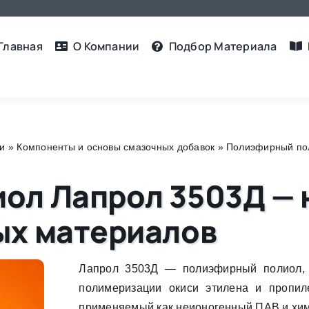
Главная
О Компании
Подбор Материалa
ли
»
Компоненты и основы смазочных добавок
»
Полиэфирный по
ол Лапрол 3503Д —
ых материалов
Лапрол 3503Д — полиэфирный полиол, 
полимеризации окиси этилена и пропил
применяемый как неионогенный ПАВ и хим