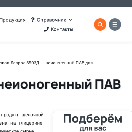
Продукция
Справочник
Контакты
лиол Лапрол 3503Д — неионогенный ПАВ для
 неионогенный ПАВ
Подберём
продукт щелочной
ена на глицерине,
для вас
ическое сырье.