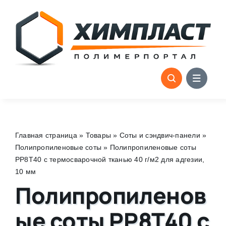
Skip
to
content
Главная страница
»
Товары
»
Соты и сэндвич-панели
»
Полипропиленовые соты
»
Полипропиленовые соты
PP8T40 с термосварочной тканью 40 г/м2 для адгезии,
10 мм
Полипропиленов
ые соты PP8T40 с