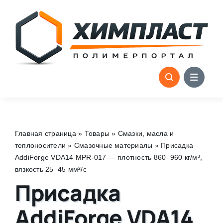
Skip
to
content
Главная страница
»
Товары
»
Смазки, масла и
теплоносители
»
Смазочные материалы
»
Присадка
AddiForge VDA14 MPR-017 — плотность 860–960 кг/м³,
вязкость 25–45 мм²/с
Присадка
AddiForge VDA14