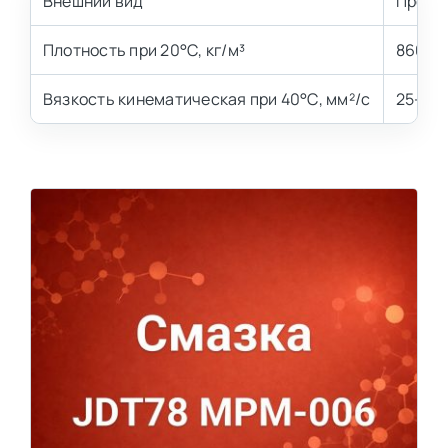
Внешний вид
Прозра
Плотность при 20°С, кг/м³
860–9
Вязкость кинематическая при 40°С, мм²/с
25–45