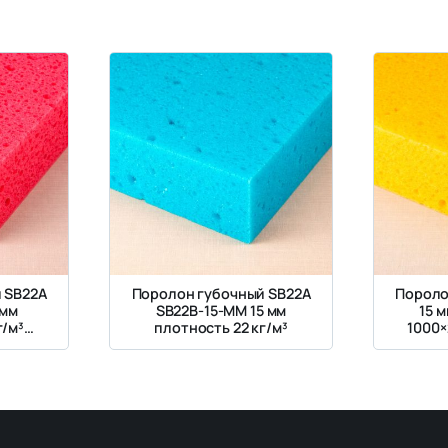
 SB22A
Поролон губочный SB22A
Пороло
 мм
SB22B-15-MM 15 мм
15 м
г/м³
плотность 22 кг/м³
1000