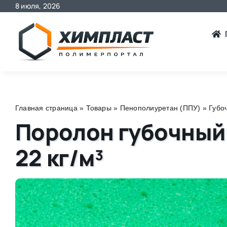
8 июля, 2026
Skip
to
content
Главная страница
»
Товары
»
Пенополиуретан (ППУ)
»
Губо
Поролон губочный
22 кг/м³