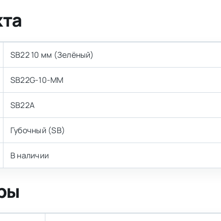
кта
SB22 10 мм (Зелёный)
SB22G-10-MM
SB22A
Губочный (SB)
В наличии
ры