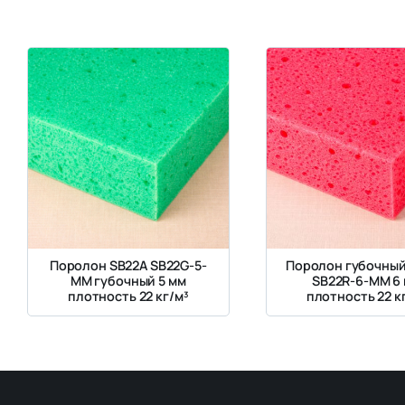
Поролон SB22A SB22G-5-
Поролон губочный
MM губочный 5 мм
SB22R-6-MM 6
плотность 22 кг/м³
плотность 22 к
красный