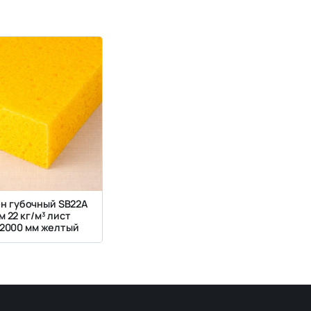
н губочный SB22A
м 22 кг/м³ лист
×2000 мм желтый