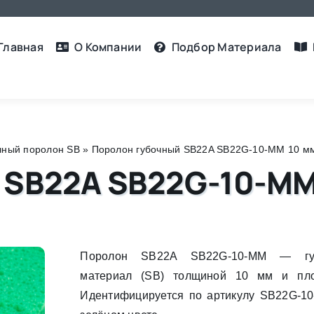
Главная
О Компании
Подбор Материалa
чный поролон SB
»
Поролон губочный SB22A SB22G-10-MM 10 мм 
 SB22A SB22G-10-MM
Поролон SB22A SB22G-10-MM — губ
материал (SB) толщиной 10 мм и плот
Идентифицируется по артикулу SB22G-1