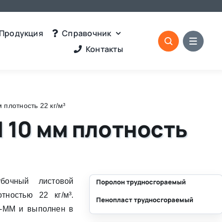
Продукция
Справочник
Контакты
плотность 22 кг/м³
 10 мм плотность
очный листовой
Поролон трудносгораемый
ностью 22 кг/м³.
Пенопласт трудносгораемый
⛶
0-MM и выполнен в
⛶