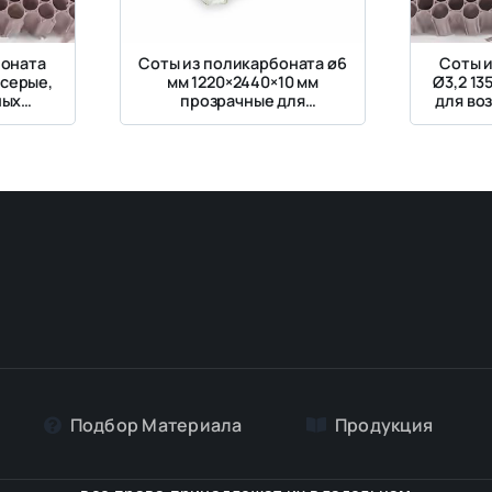
боната
Соты из поликарбоната ø6
Соты 
 серые,
мм 1220×2440×10 мм
Ø3,2 13
ных
прозрачные для
для во
душных
холодильных установок
холоди
Подбор Материалa
Продукция