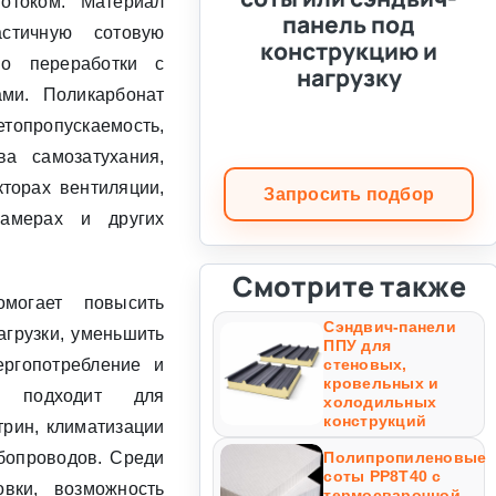
отоком. Материал
панель под
астичную сотовую
конструкцию и
тво переработки с
нагрузку
ами. Поликарбонат
етопропускаемость,
ва самозатухания,
торах вентиляции,
Запросить подбор
камерах и других
Смотрите также
могает повысить
Сэндвич-панели
агрузки, уменьшить
ППУ для
ергопотребление и
стеновых,
кровельных и
л подходит для
холодильных
конструкций
рин, климатизации
бопроводов. Среди
Полипропиленовые
соты PP8T40 с
овки, возможность
термосварочной