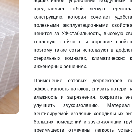
эффективное управление воздушным п
представляет собой легкую термопл
конструкцию, которая сочетает удобс
полезными эксплуатационными свойств
ценится за УФ-стабильность, высокую св
тепловую стойкость и хорошие свойст
поэтому такие соты используют в дефлек
стерильных комнатах, климатических 
инженерных решениях.
Применение сотовых дефлекторов по
эффективность потоков, снизить потери н
влажность и загрязнения, сократить эн
улучшить звукоизоляцию. Материа
вентилируемой изоляции холодильных вит
больших помещений и звукоизоляции тру
преимуществ отмечены легкость устан