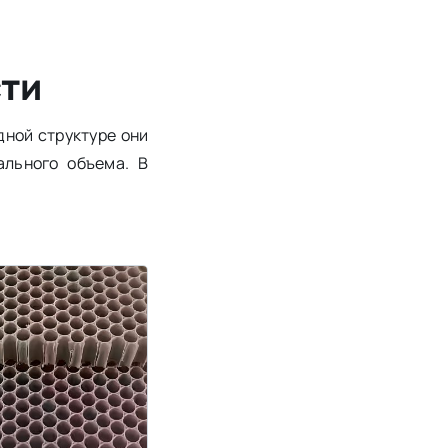
ти
ной структуре они
ального объема. В