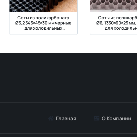
Соты из поликарбоната
Соты из поликар
Ø3,2 545×45×30 мм черные
Ø6, 1350×60×25 мм,
для холодильных
для холодиль
установок и воздушных
установок и воз
потоков
потоков
Главная
О Компании