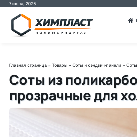
7 июля, 2026
Skip
to
content
Главная страница
»
Товары
»
Соты и сэндвич-панели
»
Соты
Соты из поликарбо
прозрачные для х