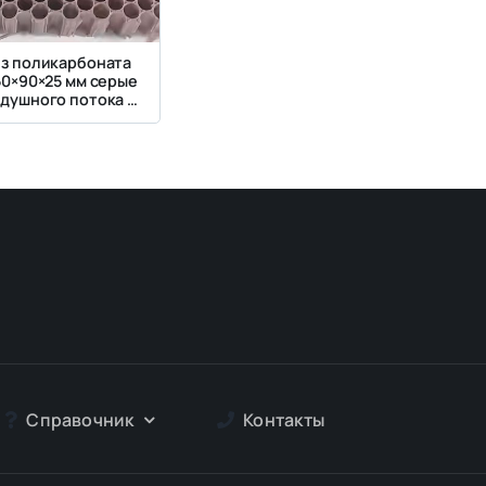
из поликарбоната
50×90×25 мм серые
здушного потока в
льных установках
Справочник
Контакты