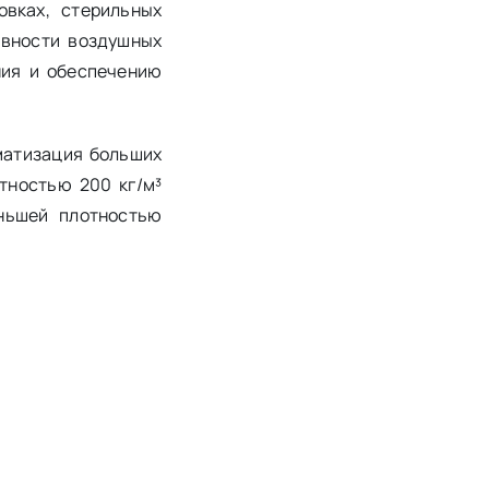
овках, стерильных
ивности воздушных
ния и обеспечению
матизация больших
тностью 200 кг/м³
ньшей плотностью