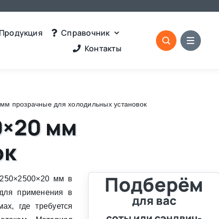
Продукция
Справочник
Контакты
 мм прозрачные для холодильных установок
0×20 мм
ок
Подберём
1250×2500×20 мм в
 для применения в
для вас
ах, где требуется
соты или сэндвич-