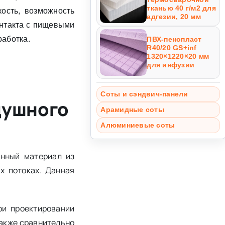
тканью 40 г/м2 для
кость, возможность
адгезии, 20 мм
онтакта с пищевыми
работка.
ПВХ-пенопласт
R40/20 GS+inf
1320×1220×20 мм
для инфузии
Соты и сэндвич-панели
душного
Арамидные соты
Алюминиевые соты
инный материал из
х потоках. Данная
ри проектировании
также сравнительно