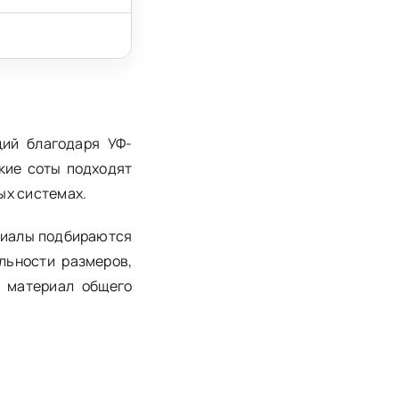
ций благодаря УФ-
кие соты подходят
ых системах.
риалы подбираются
льности размеров,
й материал общего