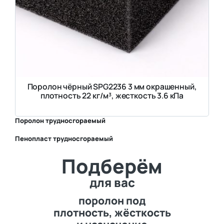
Поролон чёрный SPG2236 3 мм окрашенный,
плотность 22 кг/м³, жесткость 3.6 кПа
Поролон трудносгораемый
Пенопласт трудносгораемый
⛶
Подберём
⛶
для вас
поролон под
плотность, жёсткость