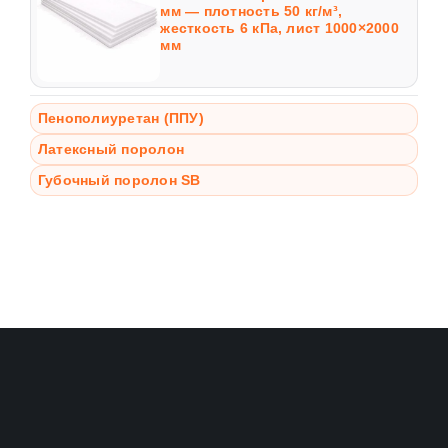
мм — плотность 50 кг/м³,
жесткость 6 кПа, лист 1000×2000
мм
Пенополиуретан (ППУ)
Латексный поролон
Губочный поролон SB