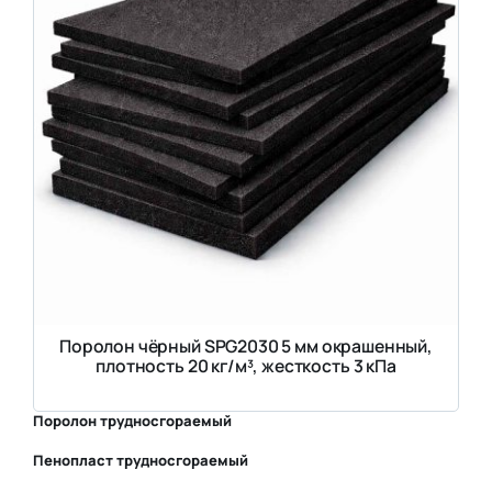
Поролон чёрный SPG2030 5 мм окрашенный,
плотность 20 кг/м³, жесткость 3 кПа
Поролон трудносгораемый
Пенопласт трудносгораемый
⛶