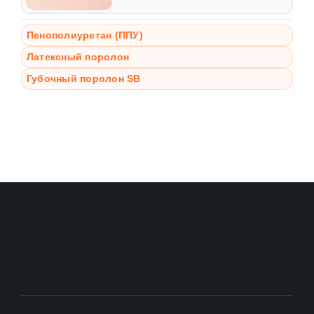
Пенополиуретан (ППУ)
Латексный поролон
Губочный поролон SB