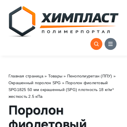
Skip
to
content
Главная страница
»
Товары
»
Пенополиуретан (ППУ)
»
Окрашенный поролон SPG
»
Поролон фиолетовый
SPG1825 50 мм окрашенный (SPG) плотность 18 кг/м³
жесткость 2.5 кПа
Поролон
фиолетовый