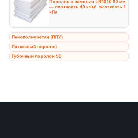
Поролон с памятью LR4010 80 мм
— плотность 40 кг/м³, жесткость 1
кПа
Пенополиуретан (ППУ)
Латексный поролон
Губочный поролон SB