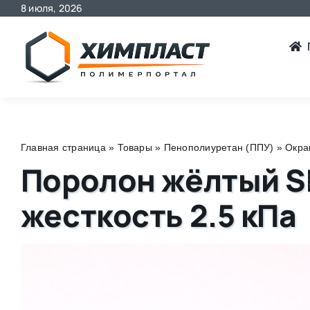
8 июля, 2026
Skip
to
content
Главная страница
»
Товары
»
Пенополиуретан (ППУ)
»
Окра
Поролон жёлтый SP
жесткость 2.5 кПа