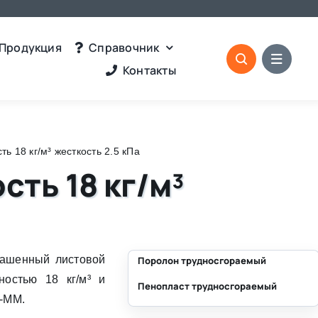
Продукция
Справочник
Контакты
 18 кг/м³ жесткость 2.5 кПа
ть 18 кг/м³
рашенный листовой
Поролон трудносгораемый
ностью 18 кг/м³ и
Пенопласт трудносгораемый
⛶
0-MM.
⛶