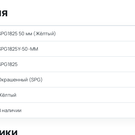
ия
SPG1825 50 мм (Жёлтый)
SPG1825Y-50-MM
SPG1825
Окрашенный (SPG)
Жёлтый
В наличии
ики