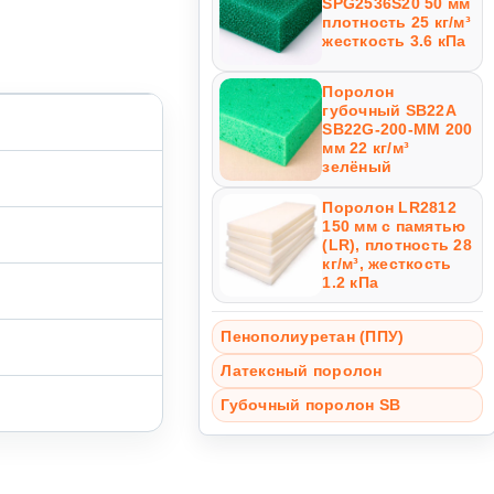
SPG2536S20 50 мм
плотность 25 кг/м³
жесткость 3.6 кПа
Поролон
губочный SB22A
SB22G-200-MM 200
мм 22 кг/м³
зелёный
Поролон LR2812
150 мм с памятью
(LR), плотность 28
кг/м³, жесткость
1.2 кПа
Пенополиуретан (ППУ)
Латексный поролон
Губочный поролон SB