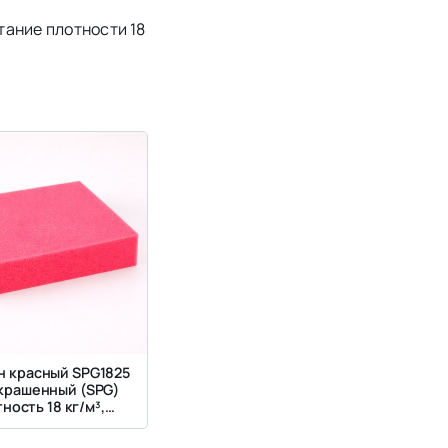
тание плотности 18
н красный SPG1825
окрашенный (SPG)
ность 18 кг/м³,
ткость 2.5 кПа