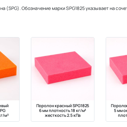
на (SPG). Обозначение марки SPG1825 указывает на соче
евый
Поролон красный SPG1825
Пороло
SPG
6 мм плотность 18 кг/м³
5 мм 
г/м³
жесткость 2.5 кПа
плот
жес