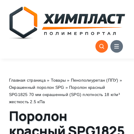
Skip
to
content
Главная страница
»
Товары
»
Пенополиуретан (ППУ)
»
Окрашенный поролон SPG
»
Поролон красный
SPG1825 70 мм окрашенный (SPG) плотность 18 кг/м³
жесткость 2.5 кПа
Поролон
красный SPG1825