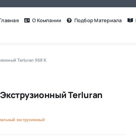
Главная
О Компании
Подбор Материалa
ионный Terluran 968 K
Экструзионный Terluran
иальный экструзионный