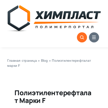
Skip
to
content
Главная страница
»
Blog
»
Полиэтилентерефталат
марки F
Полиэтилентерефтала
Т Марки F