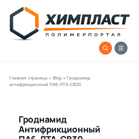
Skip
to
content
Главная страница
»
Blog
»
Гроднамид
антифрикционный ПА6-ЛТА-СВ30
Гроднамид
Антифрикционный
ПА6-ЛТА-СВ30