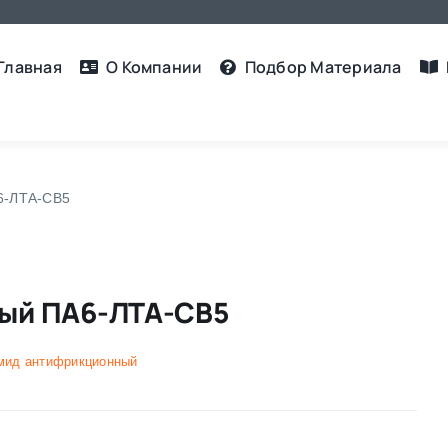
Главная
О Компании
Подбор Материалa
6-ЛТА-СВ5
ый ПА6-ЛТА-СВ5
мид антифрикционный