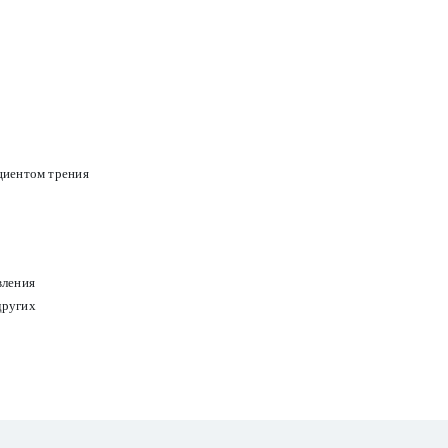
циентом трения
вления
других