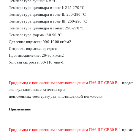
Температура сушки: 4-6 °С
Температура цилиндра в зоне I: 245-270 °С
Температура цилиндра в зоне II: 250-280 °С
Температура цилиндра в зоне III: 260-290 °С
Температура цилиндра в сопле: 250-270 °С
Температура формы: 60-90 °С
Давление впрыска: 900-1000 кг/см2
Скорость впрыска: средняя
Противодавление: 20-80 кг/см2
Угловая скорость: 50-110 мин-1
Гроднамид с пониженным влагопоглощением ПА6-ЛТ-СВ30 В-1
предс
эксплуатационные качества при
пониженных температурах и повышенной влажности.
Применение
Гроднамид с пониженным влагопоглощением ПА6-ЛТ-СВ30 В-1
приме