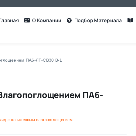
Главная
О Компании
Подбор Материалa
оглощением ПА6-ЛТ-СВ30 В-1
Влагопоглощением ПА6-
мид с пониженным влагопоглощением