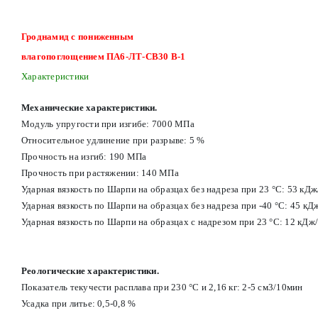
Гроднамид с пониженным
влагопоглощением ПА6-ЛТ-СВ30 В-1
Характеристики
Механические характеристики.
Модуль упругости при изгибе: 7000 МПа
Относительное удлинение при разрыве: 5 %
Прочность на изгиб: 190 МПа
Прочность при растяжении: 140 МПа
Ударная вязкость по Шарпи на образцах без надреза при 23 °С: 53 кД
Ударная вязкость по Шарпи на образцах без надреза при -40 °С: 45 кД
Ударная вязкость по Шарпи на образцах с надрезом при 23 °С: 12 кДж
Реологические характеристики.
Показатель текучести расплава при 230 °С и 2,16 кг: 2-5 см3/10мин
Усадка при литье: 0,5-0,8 %