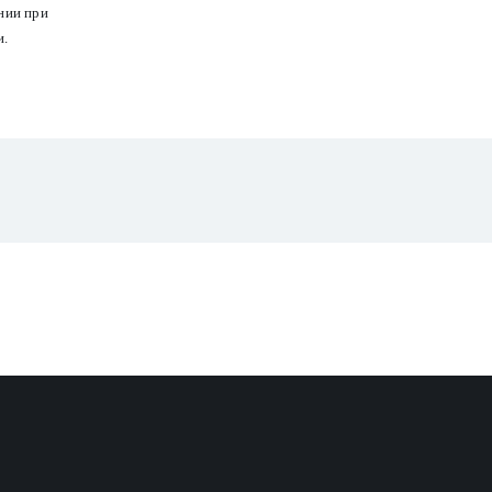
нии при
и.