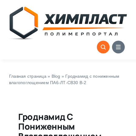
Skip
to
content
Главная страница
»
Blog
»
Гроднамид с пониженным
влагопоглощением ПА6-ЛТ-СВ30 В-2
Гроднамид С
Пониженным
Влагопоглощением