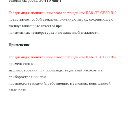
Угловая скорость: 50-110 мин-1
Гроднамид с пониженным влагопоглощением ПА6-ЛТ-СВ30 В-2
представляет собой стеклонаполненную марку, сохраняющую
эксплуатационные качества при
пониженных температурах и повышенной влажности.
Применение
Гроднамид с пониженным влагопоглощением ПА6-ЛТ-СВ30 В-2
применяется в
машиностроении при производстве деталей насосов и в
приборостроении при
производстве изделий, работающих в условиях повышенной
влажности.