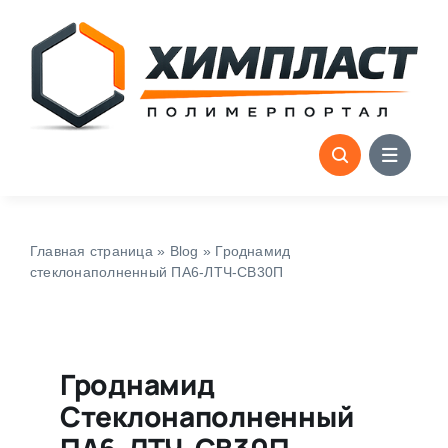
Skip
to
content
Главная страница
»
Blog
»
Гроднамид
стеклонаполненный ПА6-ЛТЧ-СВ30П
Гроднамид
Стеклонаполненный
ПА6-ЛТЧ-СВ30П