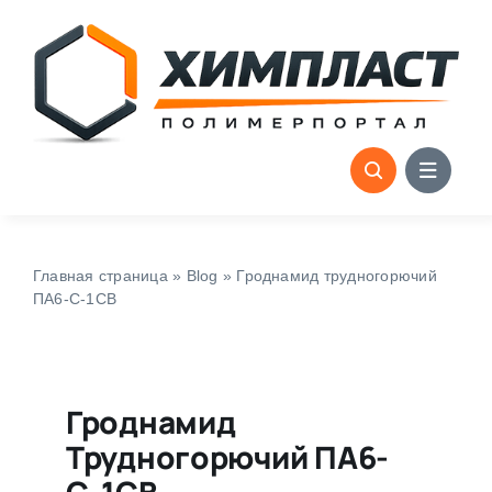
Skip
to
content
Главная страница
»
Blog
»
Гроднамид трудногорючий
ПА6-С-1СВ
Гроднамид
Трудногорючий ПА6-
С-1СВ