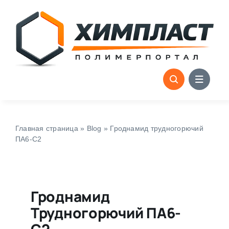
Skip
to
content
Главная страница
»
Blog
»
Гроднамид трудногорючий
ПА6-С2
Гроднамид
Трудногорючий ПА6-
С2