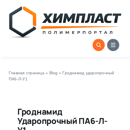
Skip
to
content
Главная страница
»
Blog
»
Гроднамид ударопрочный
ПА6-Л-У1
Гроднамид
Ударопрочный ПА6-Л-
У1