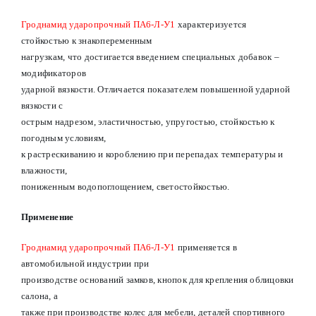
Гроднамид ударопрочный ПА6-Л-У1
характеризуется
стойкостью к знакопеременным
нагрузкам, что достигается введением специальных добавок –
модификаторов
ударной вязкости. Отличается показателем повышенной ударной
вязкости с
острым надрезом, эластичностью, упругостью, стойкостью к
погодным условиям,
к растрескиванию и короблению при перепадах температуры и
влажности,
пониженным водопоглощением, светостойкостью.
Применение
Гроднамид ударопрочный ПА6-Л-У1
применяется в
автомобильной индустрии при
производстве оснований замков, кнопок для крепления облицовки
салона, а
также при производстве колес для мебели, деталей спортивного