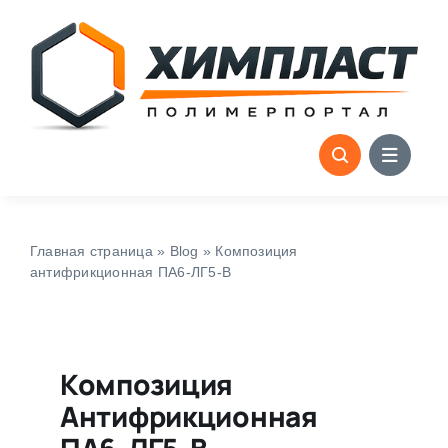
Skip
to
content
Главная страница
»
Blog
»
Композиция
антифрикционная ПА6-ЛГ5-В
Композиция
Антифрикционная
ПА6-ЛГ5-В