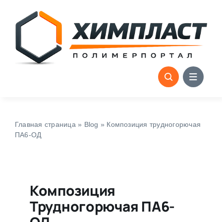
Skip
to
content
Главная страница
»
Blog
»
Композиция трудногорючая
ПА6-ОД
Композиция
Трудногорючая ПА6-
ОД